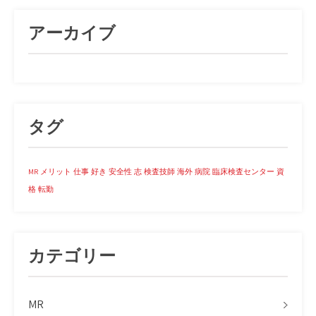
アーカイブ
タグ
MR
メリット
仕事
好き
安全性
志
検査技師
海外
病院
臨床検査センター
資
格
転勤
カテゴリー
MR