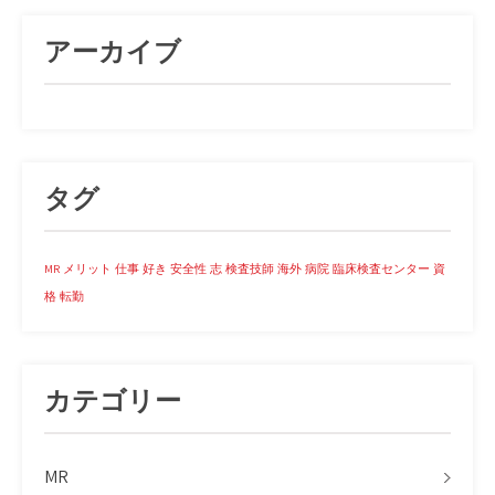
アーカイブ
タグ
MR
メリット
仕事
好き
安全性
志
検査技師
海外
病院
臨床検査センター
資
格
転勤
カテゴリー
MR